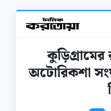
কুড়িগ্রামের 
অটোরিকশা সংঘর্