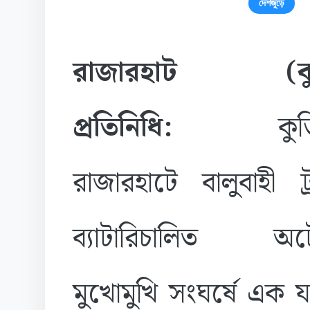
দেশজুড়ে
রাজারহাট (কুড়ি
প্রতিনিধি:
কুড়িগ্র
রাজারহাটে বালুবাহী 
ব্যাটারিচালিত অট
মুখোমুখি সংঘর্ষে এক 