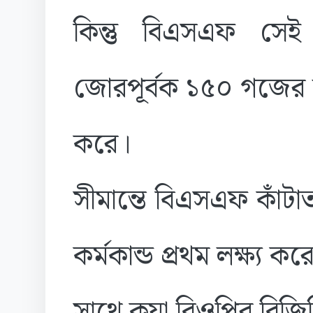
কিন্তু বিএসএফ সে
জোরপূর্বক ১৫০ গজের মধ
করে।
সীমান্তে বিএসএফ কাঁট
কর্মকান্ড প্রথম লক্ষ্য ক
সাথে কয়া বিওপির বিজ