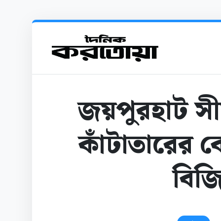
জয়পুরহাট সী
কাঁটাতারের বে
বিজি