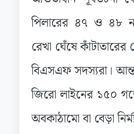
পিলারের ৪৭ ও ৪৮ নম্
রেখা ঘেঁষে কাঁটাতারে
বিএসএফ সদস্যরা। আন্তর
জিরো লাইনের ১৫০ গজে
অবকাঠামো বা বেড়া নির্মা