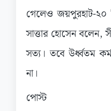
গেলেও জয়পুরহাট-২০ বি
সাত্তার হোসেন বলেন, সী
সত্য। তবে উর্ধ্বতম কর্ম
না।
পোস্ট