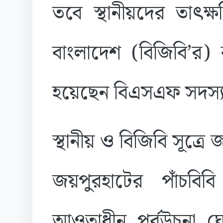
তবে স্থানীয়দের তাৎক্
বাংলাদেশ (বিজিবি’র) 
হয়েছেন বিএসএফ সদস্য
স্থানীয় ও বিজিবি সূত্
জয়পুরহাটের পাঁচবি
আওতাধীন পূর্বউচনা ঘো