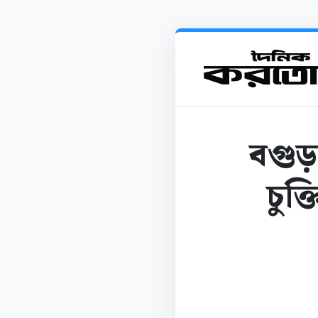
বগুড়
চুক্