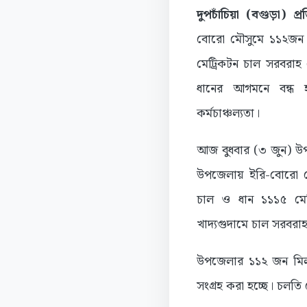
দুপচাঁচিয়া (বগুড়া) প্র
বোরো মৌসুমে ১১২জন 
মেট্রিকটন চাল সরবরাহ 
ধানের আগমনে বন্ধ 
কর্মচাঞ্চল্যতা।
আজ বুধবার (৩ জুন) উপজ
উপজেলায় ইরি-বোরো ম
চাল ও ধান ১১১৫ মেট
খাদ্যগুদামে চাল সরবরা
উপজেলার ১১২ জন মিলার
সংগ্রহ করা হচ্ছে। চলত