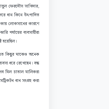
াতুল ফেরদৌস সাখিদার,
 দরে ধান কিনে উৎপাদিত
া থাকায় লোকসানের কারণে
রি পর্যায়ের ব্যবসায়ীরা
টি হয়েছিল।
। এত কিছুর মাঝেও অনেক
বসা ধরে রেখেছেন। বন্ধ
ইসব মিল চাতাল মালিকরা
ট্রিকটন ধান সংগ্রহ করা