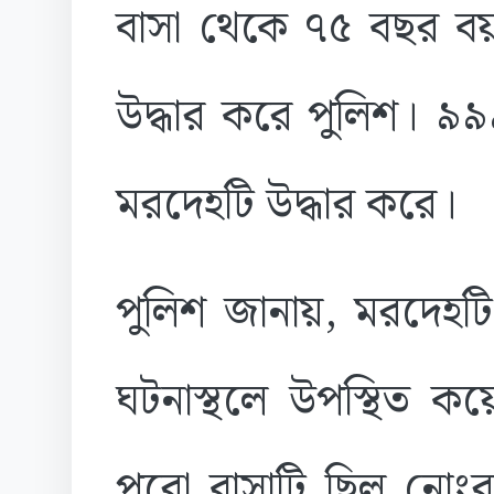
বাসা থেকে ৭৫ বছর বয়
উদ্ধার করে পুলিশ। ৯
মরদেহটি উদ্ধার করে।
পুলিশ জানায়, মরদেহট
ঘটনাস্থলে উপস্থিত কয়
পুরো বাসাটি ছিল নোংর