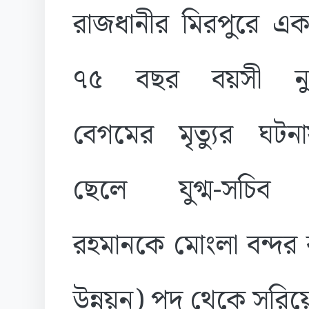
রাজধানীর মিরপুরে এক
৭৫ বছর বয়সী নুর
বেগমের মৃত্যুর ঘটনা
ছেলে যুগ্ম-সচিব
রহমানকে মোংলা বন্দর ক
উন্নয়ন) পদ থেকে সরি