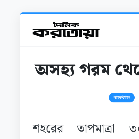
অসহ্য গরম থেক
লাইফস্টাইল
শহরের তাপমাত্রা ৩৫