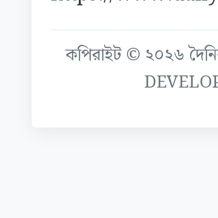
কপিরাইট © ২০২৬ দৈনিক ক
DEVELO