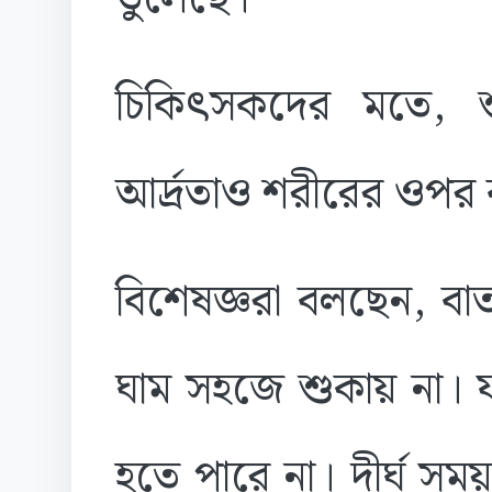
চিকিৎসকদের মতে, শু
আর্দ্রতাও শরীরের ওপর
বিশেষজ্ঞরা বলছেন, বা
ঘাম সহজে শুকায় না। ফল
হতে পারে না। দীর্ঘ সম