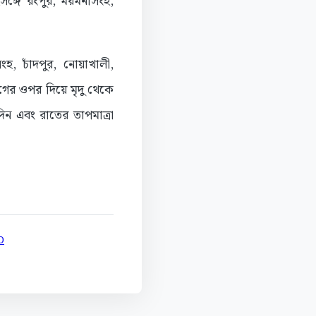
সঙ্গে রংপুর, ময়মনসিংহ,
ংহ, চাঁদপুর, নোয়াখালী,
াগের ওপর দিয়ে মৃদু থেকে
িন এবং রাতের তাপমাত্রা
D