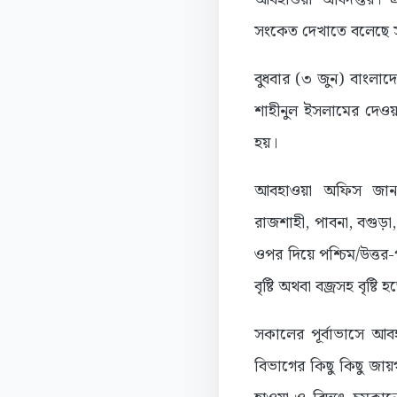
সংকেত দেখাতে বলেছে সং
বুধবার (৩ জুন) বাংলা
শাহীনুল ইসলামের দেওয়া
হয়।
আবহাওয়া অফিস জানায়
রাজশাহী, পাবনা, বগুড়া,
ওপর দিয়ে পশ্চিম/উত্ত
বৃষ্টি অথবা বজ্রসহ বৃষ
সকালের পূর্বাভাসে আব
বিভাগের কিছু কিছু জা