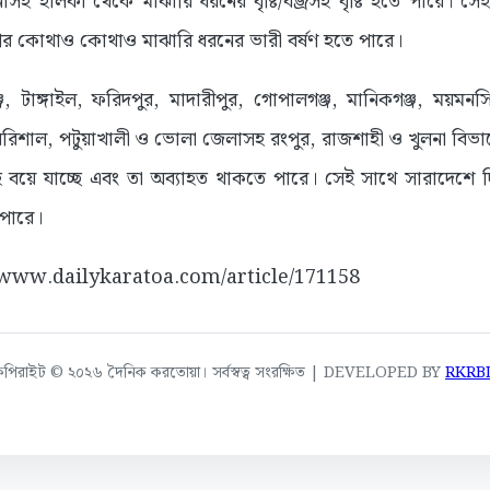
োসহ হালকা থেকে মাঝারি ধরনের বৃষ্টি/বজ্রসহ বৃষ্টি হতে পারে। সেই
াগের কোথাও কোথাও মাঝারি ধরনের ভারী বর্ষণ হতে পারে।
জ, টাঙ্গাইল, ফরিদপুর, মাদারীপুর, গোপালগঞ্জ, মানিকগঞ্জ, ময়মনসি
ীপুর, বরিশাল, পটুয়াখালী ও ভোলা জেলাসহ রংপুর, রাজশাহী ও খুলনা বিভ
হ বয়ে যাচ্ছে এবং তা অব্যাহত থাকতে পারে। সেই সাথে সারাদেশে দ
 পারে।
://www.dailykaratoa.com/article/171158
কপিরাইট © ২০২৬ দৈনিক করতোয়া। সর্বস্বত্ব সংরক্ষিত | DEVELOPED BY
RKRB