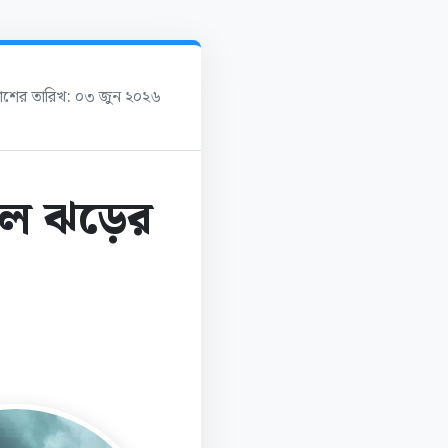
কাশের তারিখ: ০৩ জুন ২০২৬
চলে ঝড়ের