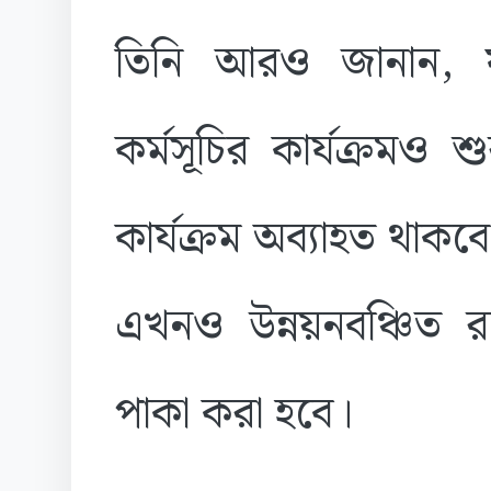
তিনি আরও জানান, ফ্য
কর্মসূচির কার্যক্রমও
কার্যক্রম অব্যাহত থাকব
এখনও উন্নয়নবঞ্চিত র
পাকা করা হবে।