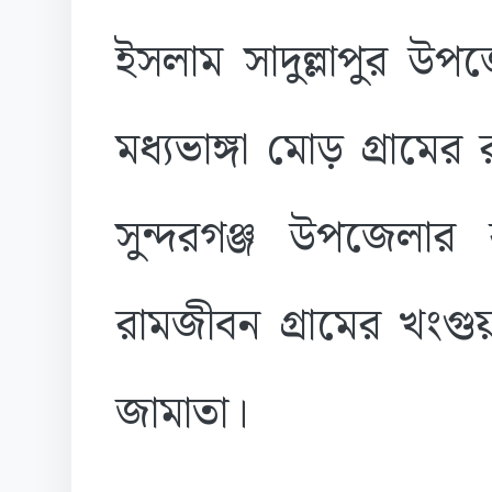
ইসলাম সাদুল্লাপুর উ
মধ্যভাঙ্গা মোড় গ্রামে
সুন্দরগঞ্জ উপজেলার
রামজীবন গ্রামের খংগু
জামাতা।