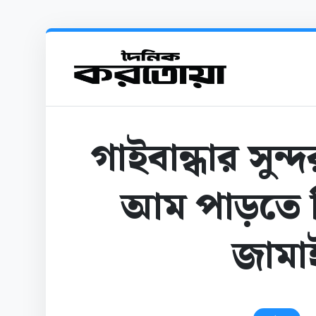
গাইবান্ধার সুন্
আম পাড়তে গিয়
জামাই