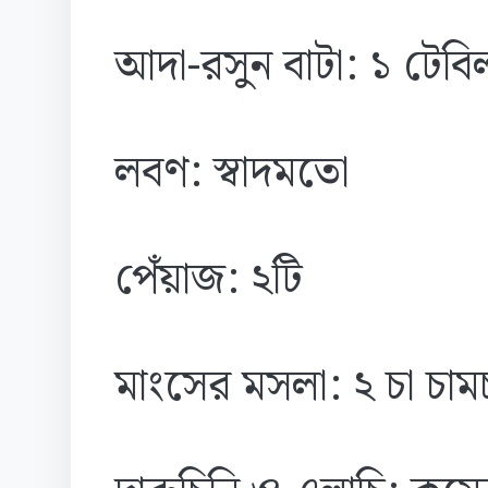
আদা-রসুন বাটা: ১ টেবি
লবণ: স্বাদমতো
পেঁয়াজ: ২টি
মাংসের মসলা: ২ চা চাম