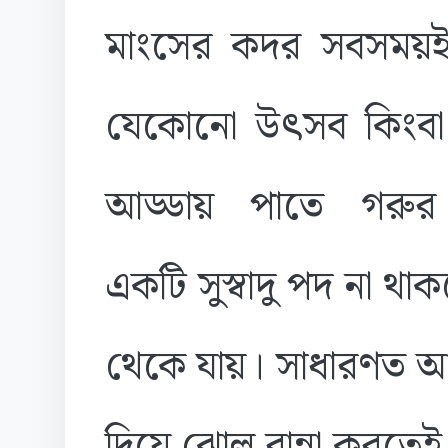
মাংসের কদর সবসময়ই ত
যেকোনো উৎসব কিংবা
আড্ডায় পাতে গরুর
একটি সুস্বাদু পদ না থ
থেকে যায়। সাধারণত আম
দিয়ে ঝোল রান্না করতেই 