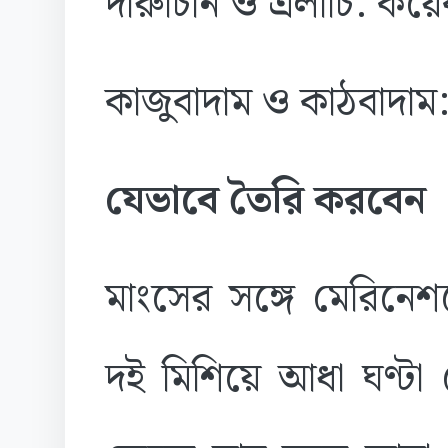
দারুচিনি ও এলাচি: কয়
কাজুবাদাম ও কাঠবাদাম
যেভাবে তৈরি করবেন
মাংসের সঙ্গে মেরিনে
দই মিশিয়ে আধা ঘণ্টা 