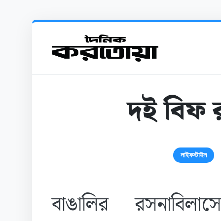
দই বিফ র
লাইফস্টাইল
বাঙালির রসনাবিলা