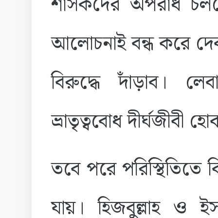
শাসকদের অপরাধ চলত
আলোচনাই বন্ধ করে দেব
বিরুদ্ধে দাঁড়াব। 
ভ্রাতৃত্ববোধ দীর্ঘজীবী হো
তবে পরে পরিস্থিতিতে কি
যায়। হিজবুল্লাহ ও 