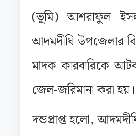
(ভূমি) আশরাফুল ই
আদমদীঘি উপজেলার বিভিন
মাদক কারবারিকে আটক 
জেল-জরিমানা করা হয়।
দন্ডপ্রাপ্ত হলো, আদমদী