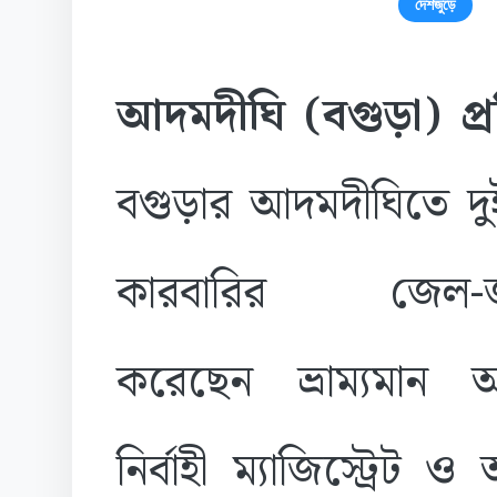
দেশজুড়ে
আদমদীঘি (বগুড়া) প্র
বগুড়ার আদমদীঘিতে দু
কারবারির জেল-জর
করেছেন ভ্রাম্যমান 
নির্বাহী ম্যাজিস্ট্রে