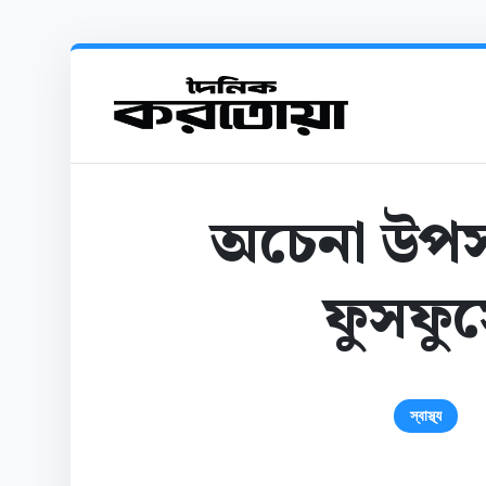
অচেনা উপস
ফুসফুসে
স্বাস্থ্য