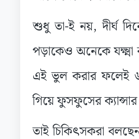
শুধু তা-ই নয়, দীর্ঘ দি
পড়াকেও অনেকে যক্ষ্মা
এই ভুল করার ফলেই ৬০
গিয়ে ফুসফুসের ক্যান্সা
তাই চিকিৎসকরা বলছেন,