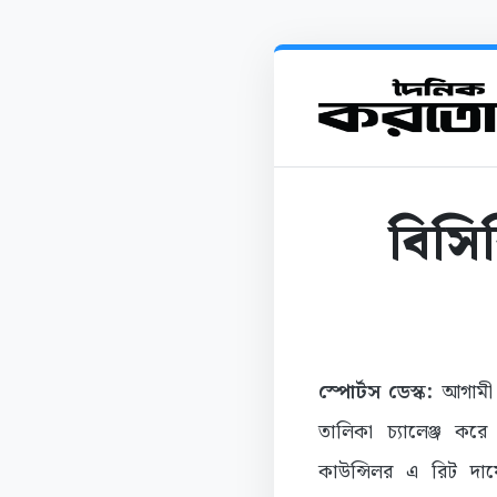
বিসিব
স্পোর্টস ডেস্ক:
আগামী 
তালিকা চ্যালেঞ্জ ক
কাউন্সিলর এ রিট দা