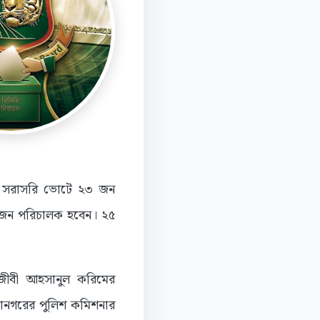
নে সরাসরি ভোটে ২৩ জন
দুজন পরিচালক হবেন। ২৫
আইনজীবী আহসানুল করিমের
মহানগরের পুলিশ কমিশনার