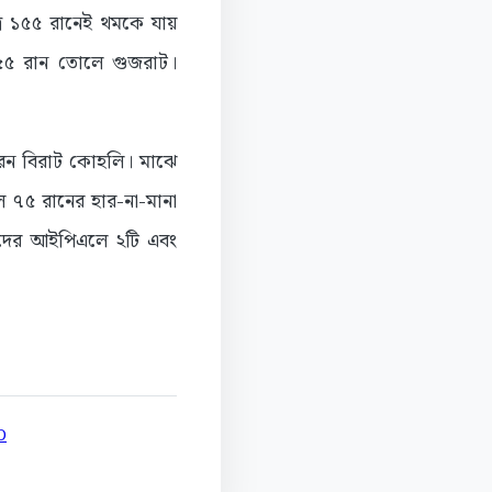
্র ১৫৫ রানেই থমকে যায়
১৫৫ রান তোলে গুজরাট।
করেন বিরাট কোহলি। মাঝে
 ৭৫ রানের হার-না-মানা
দের আইপিএলে ২টি এবং
D