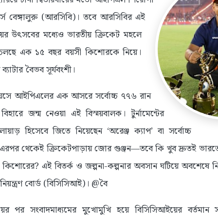
জার্স বেঙ্গালুরু (আরসিবি)। তবে আরসিবির এই
জয়ের উৎসবের মধ্যেও ভারতীয় ক্রিকেট মহলে
চলছে এক ১৫ বছর বয়সী কিশোরকে নিয়ে।
ব্যাটার বৈভব সূর্যবংশী।
বয়সে আইপিএলের এক আসরে সর্বোচ্চ ৭৭৬ রান
হারে জন্ম নেওয়া এই বিস্ময়বালক। টুর্নামেন্টের
লোয়াড় হিসেবে জিতে নিয়েছেন ‘অরেঞ্জ ক্যাপ’ বা সর্বোচ্চ
র। এরপর থেকেই ক্রিকেটপাড়ায় জোর গুঞ্জন—তবে কি খুব দ্রুতই ভারত
 কিশোরের? এই বিতর্ক ও জল্পনা-কল্পনার অবসান ঘটিয়ে অবশেষে নিজ
নিয়ন্ত্রণ বোর্ড (বিসিসিআই)। @বৈ
র পর সংবাদমাধ্যমের মুখোমুখি হয়ে বিসিসিআইয়ের বর্তমান 