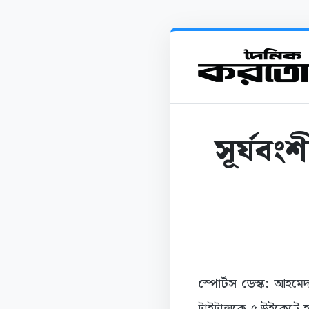
সূর্যব
স্পোর্টস ডেস্ক:
আহমেদা
টাইটান্সকে ৫ উইকেটে 