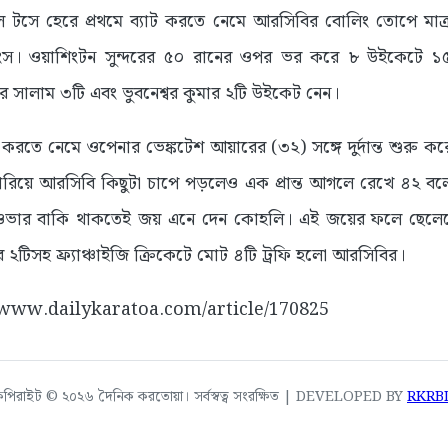
ে টসে হেরে প্রথমে ব্যাট করতে নেমে আরসিবির বোলিং তোপে মাত
নিংস। ওয়াশিংটন সুন্দরের ৫০ রানের ওপর ভর করে ৮ উইকেটে 
 সালাম ৩টি এবং ভুবনেশ্বর কুমার ২টি উইকেট নেন।
া করতে নেমে ওপেনার ভেঙ্কটেশ আয়ারের (৩২) সঙ্গে দুর্দান্ত শুরু 
ারিয়ে আরসিবি কিছুটা চাপে পড়লেও এক প্রান্ত আগলে রেখে ৪২ বলে
ওভার বাকি থাকতেই জয় এনে দেন কোহলি। এই জয়ের ফলে ছেলে
 ২টিসহ ফ্র্যাঞ্চাইজি ক্রিকেটে মোট ৪টি ট্রফি হলো আরসিবির।
://www.dailykaratoa.com/article/170825
কপিরাইট © ২০২৬ দৈনিক করতোয়া। সর্বস্বত্ব সংরক্ষিত | DEVELOPED BY
RKRB