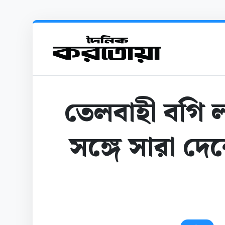
তেলবাহী বগি ল
সঙ্গে সারা 