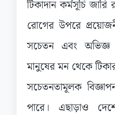
টিকাদান কর্মসূচি জারি রা
রোগের উপরে প্রয়োজনী
সচেতন এবং অভিজ্ঞ
মানুষের মন থেকে টিকা
সচেতনতামূলক বিজ্ঞাপন
পারে। এছাড়াও দেশে