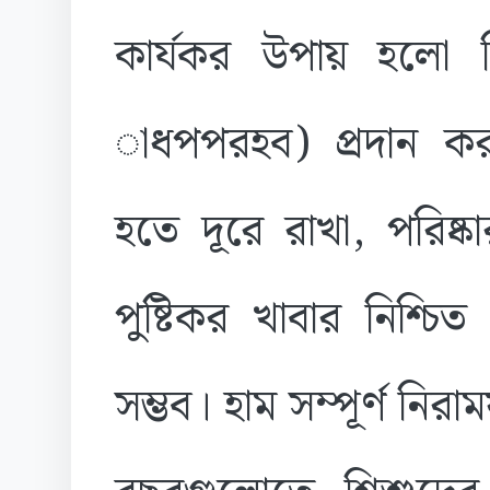
কার্যকর উপায় হলো 
াধপপরহব) প্রদান করা
হতে দূরে রাখা, পরিষ্ক
পুষ্টিকর খাবার নিশ্চি
সম্ভব। হাম সম্পূর্ণ নি