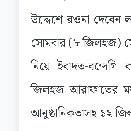
উদ্দেশে রওনা দেবেন ল
সোমবার (৮ জিলহজ) সেখা
নিয়ে ইবাদত-বন্দেগি 
জিলহজ আরাফাতের ময়দা
আনুষ্ঠানিকতাসহ ১২ জিল