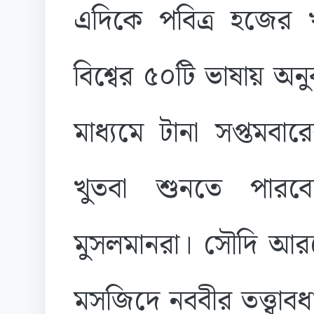
এদিকে পবিত্র হজের 
বিশ্বের ৫০টি ভাষায় অন
মাধ্যমে টানা সপ্তমব
খুতবা শুনতে পারবেন
মুসলমানরা। সৌদি আরব
মসজিদে নববীর তত্ত্বাবধ