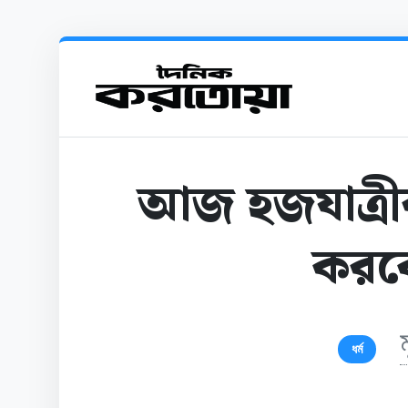
আজ হজযাত্রীরা
করব
ধর্ম