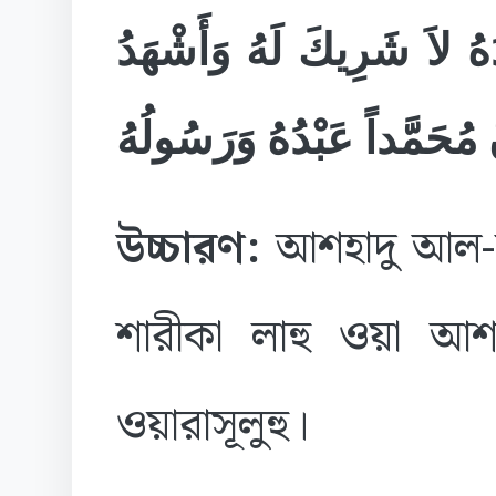
َهُ لاَ شَرِيكَ لَهُ وَأَشْهَدُ
َ مُحَمَّداً عَبْدُهُ وَرَسُولُهُ
উচ্চারণ:
আশহাদু আল-লা 
শারীকা লাহু ওয়া আশহা
ওয়ারাসূলুহু।