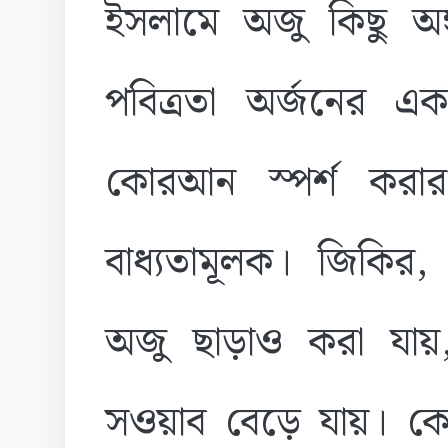
ইসলামে অজু কিছু অঙ্গ
পবিত্রতা অর্জনের এক
কোরআন স্পর্শ করার
বাধ্যতামূলক। জিকি
অজু ছাড়াও করা যায়,
সওয়াব বেড়ে যায়। কো