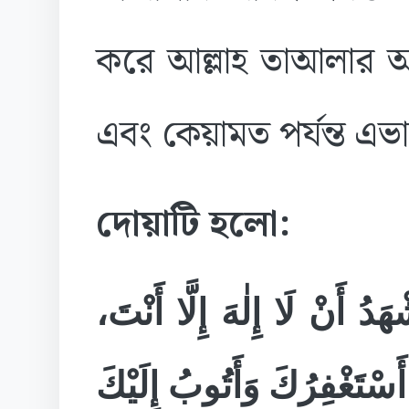
করে আল্লাহ তাআলার আ
এবং কেয়ামত পর্যন্ত এভ
দোয়াটি হলো:
َدُ أَنْ لَا إِلٰهَ إِلَّا أَنْتَ
أَسْتَغْفِرُكَ وَأَتُوبُ إِلَيْكَ