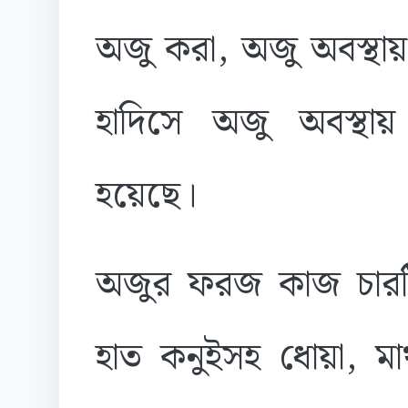
অজু করা, অজু অবস্থায়
হাদিসে অজু অবস্থা
হয়েছে।
অজুর ফরজ কাজ চারটি
হাত কনুইসহ ধোয়া, ম