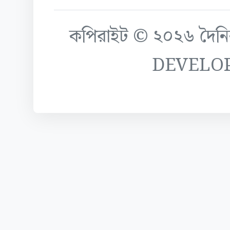
কপিরাইট © ২০২৬ দৈনিক ক
DEVELO