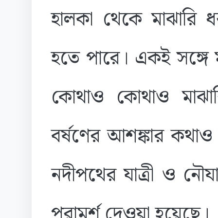
হালকা থেকে মাঝারি ধরন
হতে পারে। একই সঙ্গে
কোথাও কোথাও মাঝার
বর্ষণের আশঙ্কার কথা
নদীপথের যাত্রী ও নৌ
পরামর্শ দেওয়া হয়েছে।