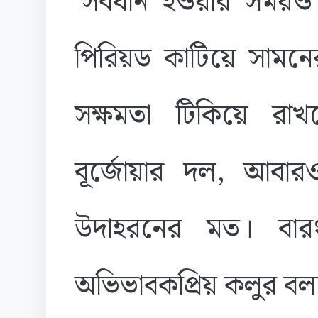
‘সবধান হওয়ার সময়ও প
পিরিয়ড কাটিয়ে সাম
সক্ষমতা টিকিয়ে রাখ
বূর্জোয়ার দল, আবার
উদাহরনের মত। বারং
অভিভাবকপ্রিয় কলুর ব