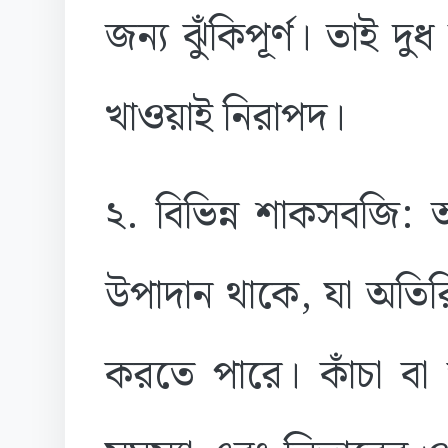
জন্য ঝুঁকিপূর্ণ। তাই দু
খাওয়াই নিরাপদ।
২. বিভিন্ন শাকসবজি: 
উপাদান থাকে, যা অতিরি
করতে পারে। কাঁচা বা