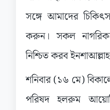
সঙ্গে আমাদের চিকিৎস
করুন। সকল নাগরিকদের
নিশ্চিত করব ইনশাআল্লা
শনিবার (১৬ মে) বিকা
পরিষদ হলরুম আয়োজি