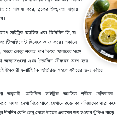
াড়াতে সাহায্য করে, ত্বকের উজ্জ্বলতা বাড়ায়
রে।
িমাণে সাইট্রিক অ্যাসিড এবং ভিটামিন সি, যা
্ণ অ্যান্টিঅক্সিডেন্ট হিসেবে কাজ করে। সকালে
া, গরমে লেবুর শরবত পান কিংবা খাবারের সঙ্গে
তো অভ্যাসগুলো এখন দৈনন্দিন জীবনের অংশ হয়ে
 এই উপকারী ফলটিই কি অতিরিক্ত গ্রহণে শরীরের জন্য ক্ষতির
ষণা অনুযায়ী, অতিরিক্ত সাইট্রিক অ্যাসিড শরীরে নেতিবাচ
তো সমস্যা দেখা দিতে পারে, যেখানে রক্তে ক্যালসিয়ামের মাত্রা কমে
ড়া দীর্ঘদিন বেশি লেবু খেলে দাঁতের এনামেল ক্ষয় হওয়ার ঝুঁকিও বাড়ে।