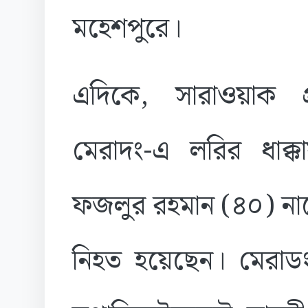
মহেশপুরে।
এদিকে, সারাওয়াক প
মেরাদং-এ লরির ধাক্কা
ফজলুর রহমান (৪০) নামে
নিহত হয়েছেন। মেরাডং 