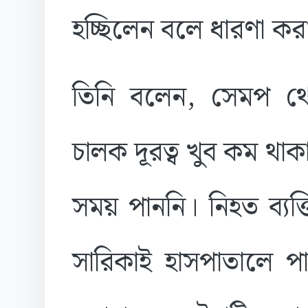
হচ্ছিলেন বলে ধারণা করা
তিনি বলেন, সেমপ থ
চালক দূরত্ব খুব কম থাকা
সময় পাননি। নিহত ব্যক
সারিকাই হাসপাতালে প