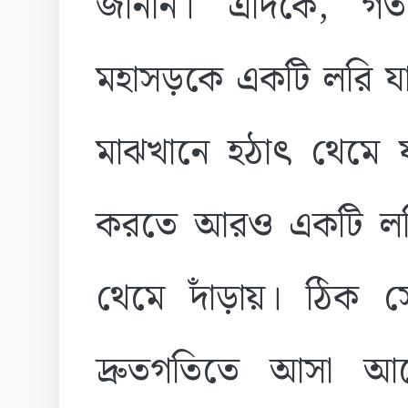
জানান। এদিকে, গত
মহাসড়কে একটি লরি যান
মাঝখানে হঠাৎ থেমে 
করতে আরও একটি লর
থেমে দাঁড়ায়। ঠিক
দ্রুতগতিতে আসা আরে