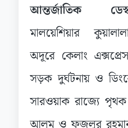
আন্তর্জাতিক ড
মালয়েশিয়ার কুয়ালালা
অদূরে কেলাং এক্সপ্র
সড়ক দুর্ঘটনায় ও ডি
সারওয়াক রাজ্যে পৃথক
আলম ও ফজলুর রহমান ন