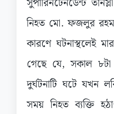
সুপারিনটেনডেন্ট তানস্
নিহত মো. ফজলুর রহম
কারণে ঘটনাস্থলেই মার
গেছে যে, সকাল ৮টা
দুর্ঘটনাটি ঘটে যখন ল
সময় নিহত ব্যক্তি হঠ