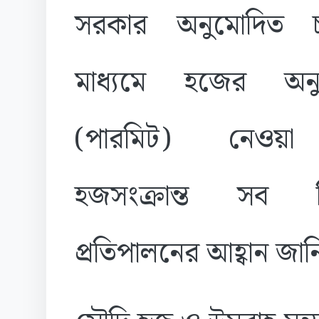
সরকার অনুমোদিত চ্
মাধ্যমে হজের অনুম
(পারমিট) নেওয়
হজসংক্রান্ত সব বি
প্রতিপালনের আহ্বান জানি