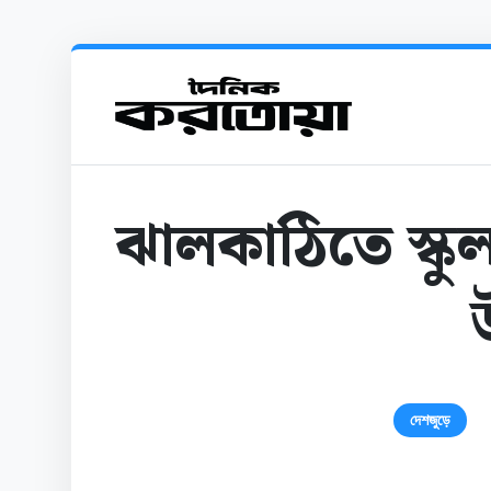
ঝালকাঠিতে স্কুল
দেশজুড়ে