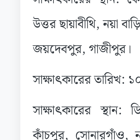
উত্তর ছায়াবীথি, নয়া ব
জয়দেবপুর, গাজীপুর।
সাক্ষাৎকারের তারিখ: 
সাক্ষাৎকারের স্থান: 
কাঁচপুর, সোনারগাঁও, না