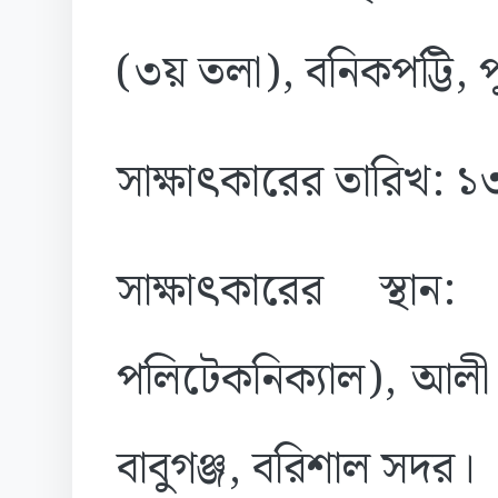
(৩য় তলা), বনিকপট্টি, প
সাক্ষাৎকারের তারিখ: 
সাক্ষাৎকারের স্থ
পলিটেকনিক্যাল), আলী চ
বাবুগঞ্জ, বরিশাল সদর।