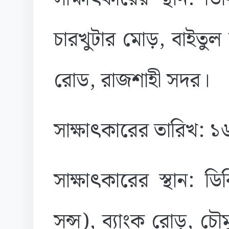
চারখুটার মোড়, বাইতুল
রোড, রাজশাহী সদর।
সাক্ষাৎকারের তারিখ: 
সাক্ষাৎকারের স্থান: 
সন্স), ব্যাংক রোড়, চৌম