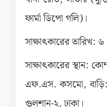
ফার্মা ডিপো গলি)।
সাক্ষাৎকারের তারিখ: 
সাক্ষাৎকারের স্থান: কো
এফ.এস. কসমো, বাড়ি:
গুলশান-২, ঢাকা।