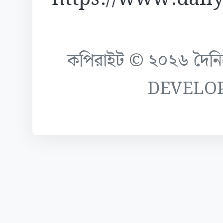
কপিরাইট © ২০২৬ দৈনিক ক
DEVELO