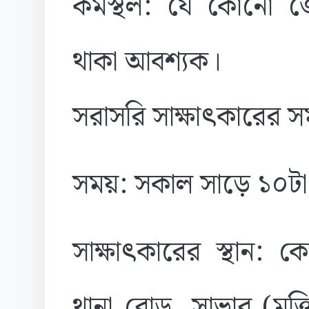
কর্মস্থল: যে কোনো 
থাকা আবশ্যক।
সরাসরি সাক্ষাৎকারের স
সময়: সকাল সাড়ে ১০টা থে
সাক্ষাৎকারের স্থান: 
থানা রোড, সাভার (মুক্