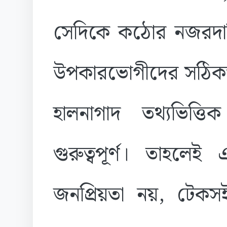
সেদিকে কঠোর নজরদারি
উপকারভোগীদের সঠিকভা
হালনাগাদ তথ্যভিত্ত
গুরুত্বপূর্ণ। তাহল
জনপ্রিয়তা নয়, টেকসই