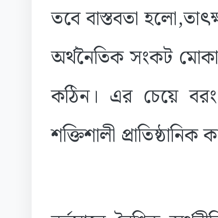
তবে বাস্তবতা হলো,তাৎক্
অর্থনৈতিক সংকট মোকাব
কঠিন। এর চেয়ে বরং প
শক্তিশালী প্রাতিষ্ঠানিক