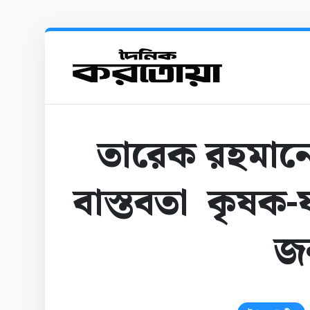
তারেক রহমানের
বাস্তবতা কৃষক-ফ
জ