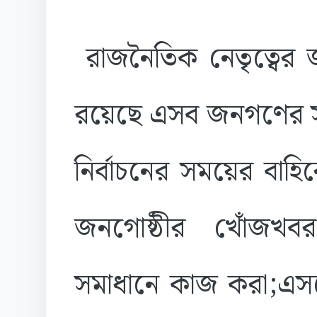
রাজনৈতিক নেতৃত্বের 
রয়েছে এসব জনগণের সঙ্
নির্বাচনের সময়ের বাহির
জনগোষ্ঠীর খোঁজখব
সমাধানে কাজ করা;এসবে