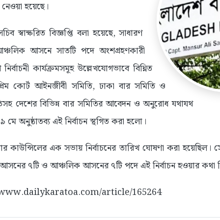
্ত নেওয়া হয়েছে।
িব স্বাক্ষরিত বিজ্ঞপ্তি বলা হয়েছে, সাধারণ
ঞ্চলিক আসনে সাতটি পদে অংশগ্রহণকারী
র্বাচনী কার্যক্রমসমূহ উল্লেখযোগভাবে বিঘ্নিত
প্রিম কোর্ট আইনজীবী সমিতি, ঢাকা বার সমিতি ও
িতিসহ দেশের বিভিন্ন বার সমিতির আবেদন ও অনুরোধ যথাযথ
৯ মে অনুষ্ঠাতব্য এই নির্বাচন স্থগিত করা হলো।
ার কাউন্সিলের এক সভায় নির্বাচনের তারিখ ঘোষণা করা হয়েছিল। 
ণ আসনের ৭টি ও আঞ্চলিক আসনের ৭টি পদে এই নির্বাচন হওয়ার কথা 
://www.dailykaratoa.com/article/165264