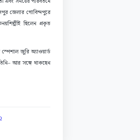
া এবং সময়ের পরিবর্তনে
িদপুর জেলার গোবিন্দপুরে
য়শিল্পীই ছিলেন প্রকৃত
স্পেশাল জুরি অ্যাওয়ার্ড
ন তিনি– আর সঙ্গে থাকছেন
D