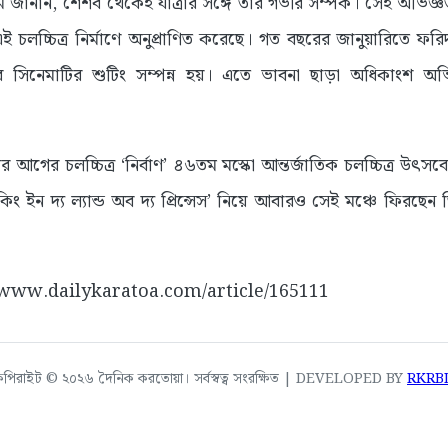
নান, শৈশব থেকেই যাত্রার সঙ্গে তাঁর গভীর সম্পর্ক। সেই অভিজ্ঞত
 এই চলচ্চিত্র নির্মাণে অনুপ্রাণিত করেছে। গত বছরের জানুয়ারিতে ফর
রে সিনেমাটির শুটিং সম্পন্ন হয়। এতে ভাবনা ছাড়া অধিকাংশ অভিন
আগের চলচ্চিত্র ‘নির্বাণ’ ৪৬তম মস্কো আন্তর্জাতিক চলচ্চিত্র উৎসবে 
ং ইন দ্য ল্যান্ড অব দ্য প্রিন্সেস’ নিয়ে আবারও সেই মঞ্চে ফিরছে
://www.dailykaratoa.com/article/165111
কপিরাইট © ২০২৬ দৈনিক করতোয়া। সর্বস্বত্ব সংরক্ষিত | DEVELOPED BY
RKRB