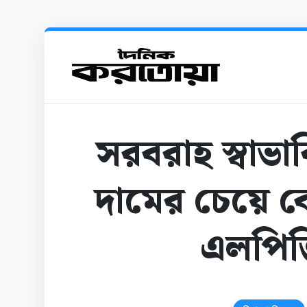
সরবরাহ স্বাভা
দামের চেয়ে ব
এলপিজি