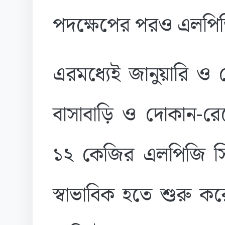
পদক্ষেপের পরও এলপিজি
এরমধ্যেই জানুয়ারি ও 
বাসাবাড়ি ও দোকান-রেস
১২ কেজির এলপিজি সি
স্বাভাবিক হতে শুরু কর