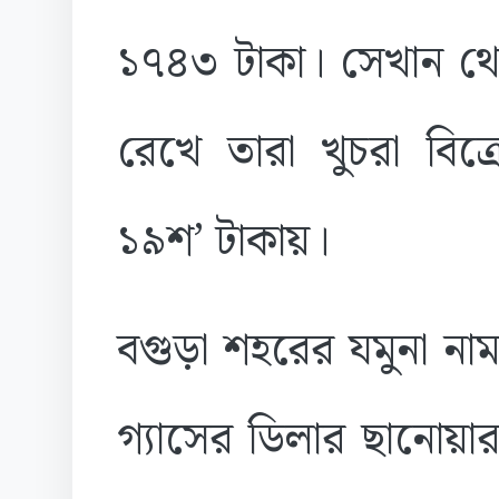
১৭৪৩ টাকা। সেখান থ
রেখে তারা খুচরা বিক্
১৯শ’ টাকায়।
বগুড়া শহরের যমুনা না
গ্যাসের ডিলার ছানোয়া