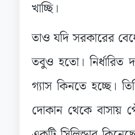
খাচ্ছি।
তাও যদি সরকারের বেধে
তবুও হতো। নির্ধারিত
গ্যাস কিনতে হচ্ছে। ত
দোকান থেকে বাসায় পৌছ
একটি সিলিন্ডার কিনে