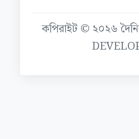
কপিরাইট © ২০২৬ দৈনিক ক
DEVELO