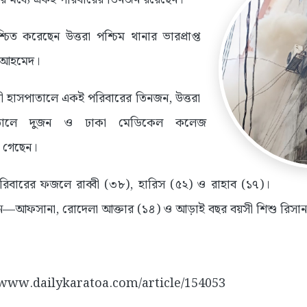
চিত করেছেন উত্তরা পশ্চিম থানার ভারপ্রাপ্ত
ল আহমেদ।
্রী হাসপাতালে একই পরিবারের তিনজন, উত্তরা
াতালে দুজন ও ঢাকা মেডিকেল কলেজ
 গেছেন।
বারের ফজলে রাব্বী (৩৮), হারিস (৫২) ও রাহাব (১৭)।
ন—আফসানা, রোদেলা আক্তার (১৪) ও আড়াই বছর বয়সী শিশু রিসান
://www.dailykaratoa.com/article/154053