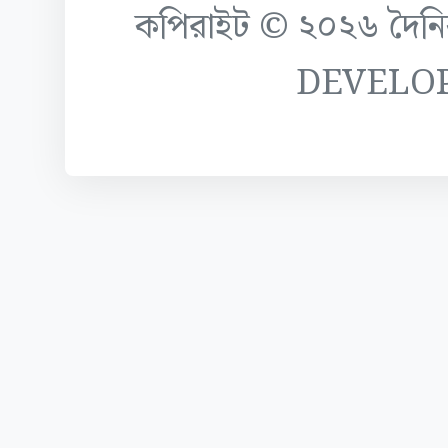
কপিরাইট © ২০২৬ দৈনিক ক
DEVELO