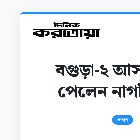
বগুড়া-২ আসনে
পেলেন নাগরি
দেশজুড়ে