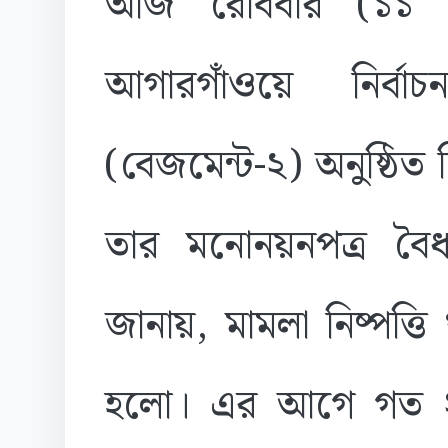
আজ রোববার (১১ জান
আগারগাঁওয়ে নির্ব
(বেজমেন্ট-২) অনুষ্ঠিত
তার মনোনয়নপত্র ব
জানায়, মামলা নিষ্পত্ত
হলো। এর আগে গত ২ জান