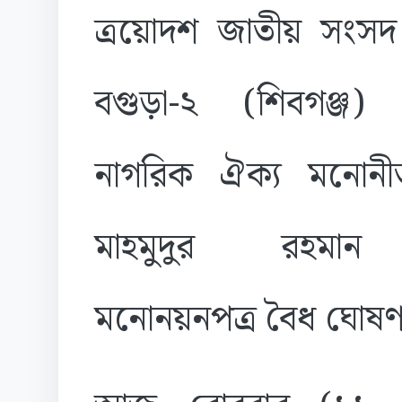
ত্রয়োদশ জাতীয় সংসদ ন
বগুড়া-২ (শিবগঞ্জ
নাগরিক ঐক্য মনোনীত প
মাহমুদুর রহমান 
মনোনয়নপত্র বৈধ ঘোষণা