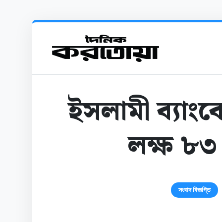
ইসলামী ব্যা
লক্ষ ৮৩
সংবাদ বিজ্ঞপ্তি