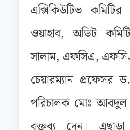
এক্সিকিউটিভ কমিটির চ
ওয়াহাব, অডিট কমিট
সালাম, এফসিএ, এফসিএস
চেয়ারম্যান প্রফেসর ড.
পরিচালক মোঃ আবদুল 
বক্তব্য দেন। এছাড়া 