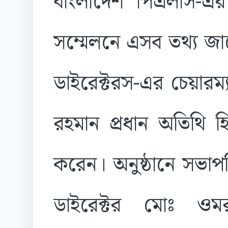
বাংলাদেশ পিএলসি-এর ২
সম্মেলনে এসব তথ্য জা
ডাইরেক্টরস-এর চেয়ারম্
রহমান প্রধান অতিথি হ
করেন। অনুষ্ঠানে সভাপত
ডাইরেক্টর মোঃ ওম