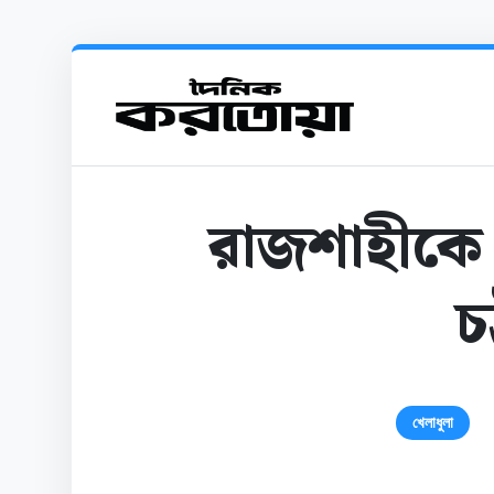
রাজশাহীকে
চট
খেলাধুলা