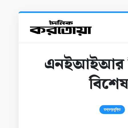
এনইআইআর ন
বিশেষ 
তথ্যপ্রযুক্তি