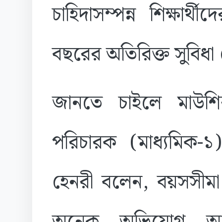
চাহিদাসম্পন্ন শিক্ষার্থ
বছরের অতিরিক্ত সুবিধা
জানতে চাইলে মাউশি
পরিচারক (মাধ্যমিক
হেনরী বলেন, বয়সসীমা