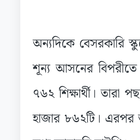
অন্যদিকে বেসরকারি স্
শূন্য আসনের বিপরীত
৭৬২ শিক্ষার্থী। তারা 
হাজার ৮৬২টি। এরপর