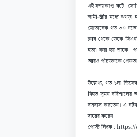
এই হত্যাকাণ্ড ঘটে। সো
স্বামী-স্ত্রীর মধ্যে 
মোতাবেক গত ৩০ নভেম্ব
ক্লাব থেকে ডেকে সিএনজ
হত্যা করা হয় তাকে। পর
আরও পাঁচজনকে গ্রেফতা
উল্লেখ্য, গত ১লা ডিসেম
নিহত সুমন বরিশালের আ
বসবাস করতেন। এ ঘটনায়
দায়ের করেন।
পোস্ট লিংক : https