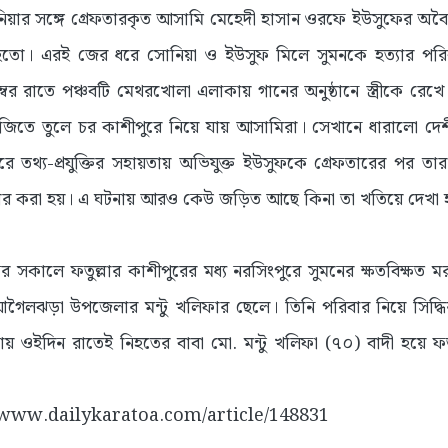
নিয়ার সঙ্গে গ্রেফতারকৃত আসামি মেহেদী হাসান ওরফে ইউসুফের অবৈধ 
ঝগড়া হতো। এরই জের ধরে সোনিয়া ও ইউসুফ মিলে সুমনকে হত্যার পরি
র রাতে পঞ্চবটি মেথরখোলা এলাকায় গানের অনুষ্ঠানে স্ত্রীকে রেখ
িতে তুলে চর কাশীপুরে নিয়ে যায় আসামিরা। সেখানে ধারালো দেশীয় 
ে তথ্য-প্রযুক্তির সহায়তায় অভিযুক্ত ইউসুফকে গ্রেফতারের পর তার প
র করা হয়। এ ঘটনায় আরও কেউ জড়িত আছে কিনা তা খতিয়ে দেখা হ
্বর সকালে ফতুল্লার কাশীপুরের মধ্য নরসিংপুরে সুমনের ক্ষতবিক্ষত 
গৈলঝড়া উপজেলার মন্টু খলিফার ছেলে। তিনি পরিবার নিয়ে সিদ্ধ
 ওইদিন রাতেই নিহতের বাবা মো. মন্টু খলিফা (৭০) বাদী হয়ে ফতু
://www.dailykaratoa.com/article/148831