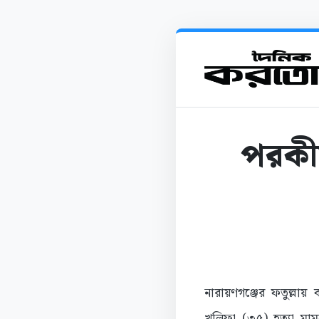
পরকীয়
নারায়ণগঞ্জের ফতুল্লায়
খলিফা (৩৫) হত্যা মাম