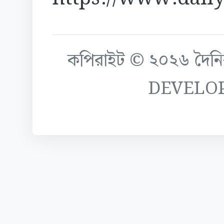
কপিরাইট © ২০২৬ দৈনিক ক
DEVELO