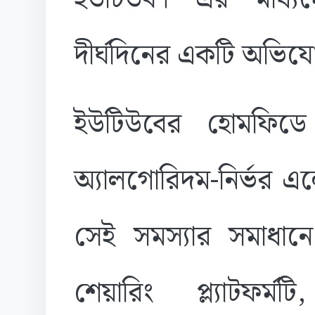
দীর্ঘদিনের একটি অভি
ইউটিউবের হোমফিডে 
অ্যালগোরিদম-নির্ভর এ
সেই সমস্যার সমাধা
শেয়ারিং প্ল্যাটফর্মট