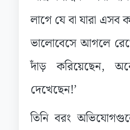
লাগে যে বা যারা এসব
ভালোবেসে আগলে রেখে
দাঁড় করিয়েছেন, অন
দেখেছেন!’
তিনি বরং অভিযোগগুল