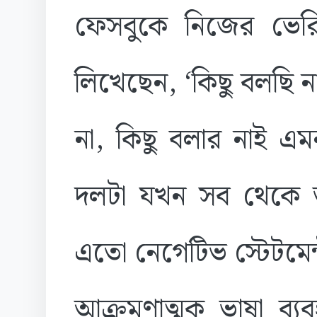
ফেসবুকে নিজের ভে
লিখেছেন, ‘কিছু বলছি ন
না, কিছু বলার নাই এ
দলটা যখন সব থেকে
এতো নেগেটিভ স্টেটমেন্ট,
আক্রমণাত্মক ভাষা ব্য