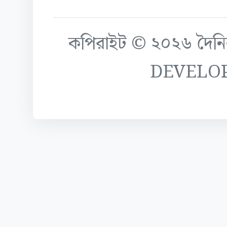
কপিরাইট © ২০২৬ দৈনিক ক
DEVELO