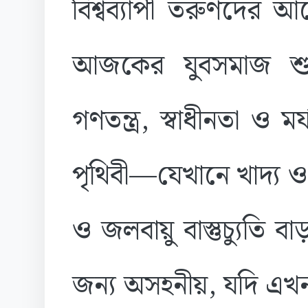
বিশ্বব্যাপী তরুণদের আ
আজকের যুবসমাজ শুধু
গণতন্ত্র, স্বাধীনতা ও 
পৃথিবী—যেখানে খাদ্য 
ও জলবায়ু বাস্তুচ্যুতি ব
জন্য অসহনীয়, যদি এখন