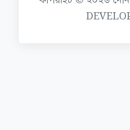
কপিরাইট © ২০২৬ দৈনিক ক
DEVELO