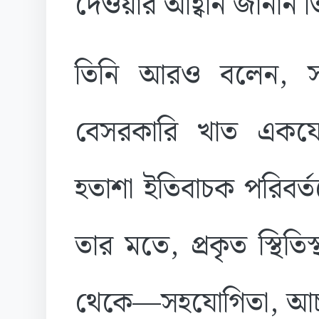
দেওয়ার আহ্বান জানান ত
তিনি আরও বলেন, স
বেসরকারি খাত এক
হতাশা ইতিবাচক পরিবর্
তার মতে, প্রকৃত স্থিত
থেকে—সহযোগিতা, আচর