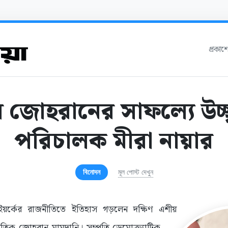
প্রকা
 জোহরানের সাফল্যে উচ্ছ
পরিচালক মীরা নায়ার
বিনোদন
মূল পোস্ট দেখুন
য়র্কের রাজনীতিতে ইতিহাস গড়লেন দক্ষিণ এশীয়
ীতিক জোহরান মামদানি। সম্প্রতি ডেমোক্র্যাটিক