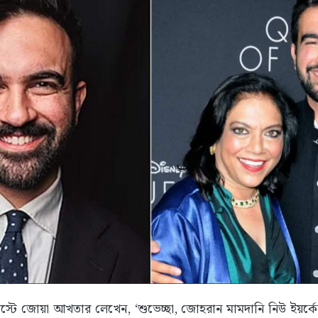
পোস্টে জোয়া আখতার লেখেন, ‘শুভেচ্ছা, জোহরান মামদানি নিউ ইয়র্কের