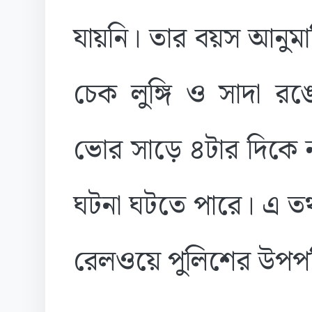
যায়নি। তার বয়স আনুম
চেক লুঙ্গি ও সাদা রঙে
ভোর সাড়ে ৪টার দিকে ন
ঘটনা ঘটতে পারে। এ তথ্
রেলওয়ে পুলিশের উপপর