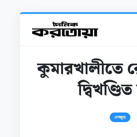
কুমারখালীতে 
দ্বিখণ্ডি
দেশজুড়ে