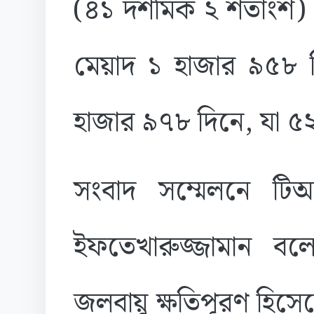
(৪১ দশমিক ২ শতাংশ) ম
মেয়াদ ১ হাজার ৯৫৮ দ
হাজার ৯৭৮ দিনে, যা ৫২
সংবাদ সম্মেলনে টিআ
ইফতেখারুজ্জামান বল
জলবায়ু ক্ষতিপূরণ হিস