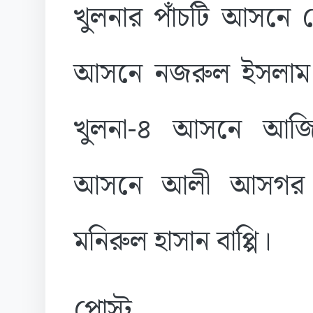
খুলনার পাঁচটি আসনে ঘো
আসনে নজরুল ইসলাম ম
খুলনা-৪ আসনে আজিজ
আসনে আলী আসগর ল
মনিরুল হাসান বাপ্পি।
পোস্ট