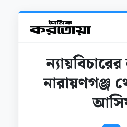
ন্যায়বিচারের
নারায়ণগঞ্জ থ
আসি