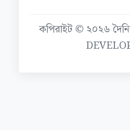
কপিরাইট © ২০২৬ দৈনিক ক
DEVELO