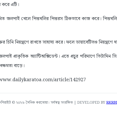
ূর করে এটি।
মিত জলপাই খেলে পিত্তথলির পিত্তরস ঠিকভাবে কাজ করে। পিত্তথলি
ের চিনি নিয়ন্ত্রণে রাখতে সাহায্য করে। ফলে ডায়াবেটিসও নিয়ন্ত্রণে
জলপাই প্রাকৃতিক অ্যান্টিঅক্সিডেন্ট। এতে প্রচুর পরিমাণে ভিটামিন সি 
ধক্ষমতা বাড়ে।
://www.dailykaratoa.com/article/142927
কপিরাইট © ২০২৬ দৈনিক করতোয়া। সর্বস্বত্ব সংরক্ষিত | DEVELOPED BY
RKRB