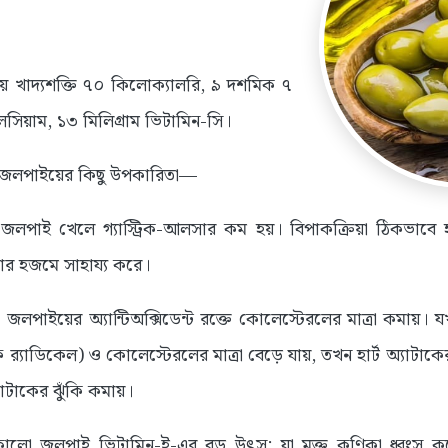
য়ে খাদ্যশক্তি ৭০ কিলোক্যালরি, ৯ দশমিক ৭
যালসিয়াম, ১৩ মিলিগ্রাম ভিটামিন-সি।
 জলপাইয়ের কিছু উপকারিতা—
 জলপাই খেলে গ্যাস্ট্রিক-আলসার কম হয়। বিপাকক্রিয়া ঠিকভাব
াবার হজমে সাহায্য করে।
: জলপাইয়ের অ্যান্টিঅক্সিডেন্ট রক্তে কোলেস্টেরলের মাত্রা কমায়।
রি র‌্যাডিকেল) ও কোলেস্টেরলের মাত্রা বেড়ে যায়, তখন হার্ট অ্যাটাক
যাটাকের ঝুঁকি কমায়।
ালো জলপাই ভিটামিন-ই-এর বড় উৎস; যা মুক্ত কণিকা ধ্বংস 